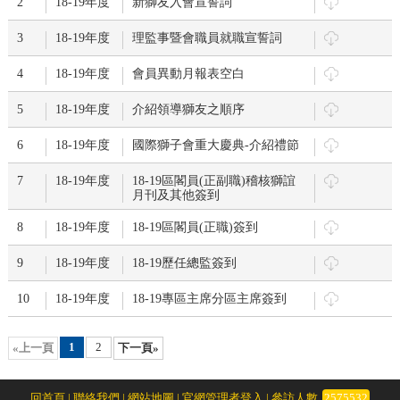
2
18-19年度
新獅友入會宣誓詞
3
18-19年度
理監事暨會職員就職宣誓詞
4
18-19年度
會員異動月報表空白
5
18-19年度
介紹領導獅友之順序
6
18-19年度
國際獅子會重大慶典-介紹禮節
7
18-19年度
18-19區閣員(正副職)稽核獅誼
月刊及其他簽到
8
18-19年度
18-19區閣員(正職)簽到
9
18-19年度
18-19歷任總監簽到
10
18-19年度
18-19專區主席分區主席簽到
1
2
«上一頁
下一頁»
回首頁
|
聯絡我們
|
網站地圖
|
官網管理者登入
| 參訪人數
2575532