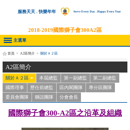
服務天天 . 快樂年年
Serve Every Day . Happy Every Year
2018-2019
國際獅子會300A2區
主選單
首頁
>
A2區簡介
>
關於Ａ２區
A2區簡介
關於Ａ２區
本屆總監
第一副總監
第二副總監
國際理事
歷任前總監
區內閣團隊
專分區團隊
委員會團隊
獅誼團隊
分會會長
國際獅子會300-A2區之沿革及組織