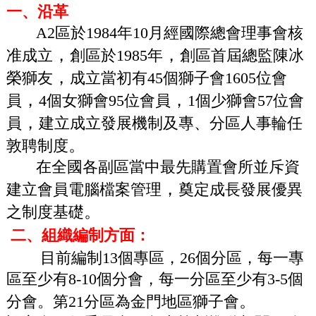
一、沿革
A2區於1984年10月經國際總會理事會核
，
，
准成立
創區
於1985年
創區首屆總監陳冰
，
榮獅友
成立當初有45個
獅子會1605位會
，
，
員
4個女獅會95位會員
1個少獅會
57位會
，
員
建立成立發展機制及專、分區人事輪任
。
敦聘制度
在全國各副區當中最先購置會所並斥資
，
建立會員
電腦檔案管理
奠定成長發展優異
。
之制度基礎
二、組織編制方面：
目前編制13個專區，26個分區，每一專
區至少有8-10個分會，每一分區至少有3-5個
。
分會。第21分區為金
門地區獅子會