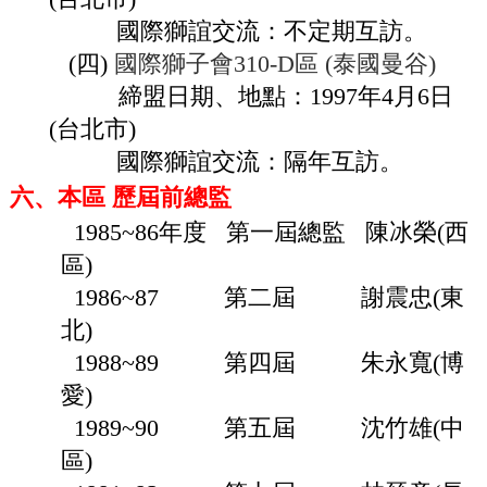
國際獅誼交流：不定期互訪。
(四)
國際獅子會310-D區 (泰國曼谷)
締盟日期、地點：1997年4月6日
(台北市)
國際獅誼交流：隔年互訪。
六、本區 歷屆前總監
1985~86年度 第一屆總監 陳冰榮(西
區)
1986~87 第二屆 謝震忠(東
北)
1988~89 第四屆 朱永寬(博
愛)
1989~90 第五屆 沈竹雄(中
區)