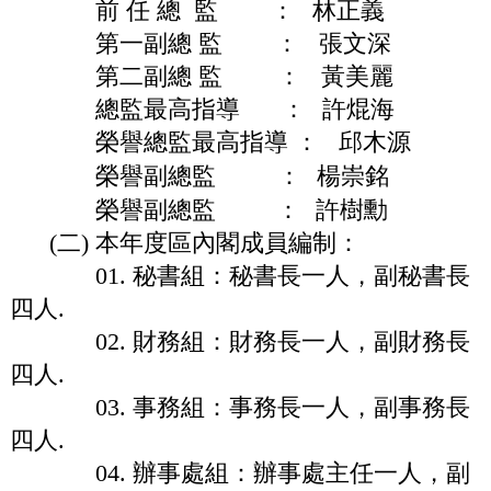
前 任 總 監 ：
林正義
第一副總 監
： 張文深
第二副總 監
： 黃美麗
總監最高指導
：
許焜海
榮譽總監最高指導 ： 邱木源
榮譽副總監
：
楊崇銘
榮譽副總監
：
許樹勳
(二) 本年度區內閣成員編制：
01. 秘書組：秘書長一人，副秘書長
四人.
02. 財務組：財務長一人，副財務長
四人.
03. 事務組：事務長一人，副事務長
四人.
04. 辦事處組：辦事處主任一人，副