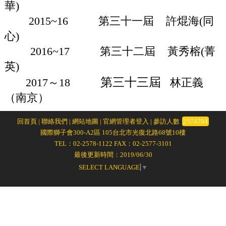
華)
2015~16 第三十一屆 許焜海(同
心)
2016~17 第三十二屆 黃秀榕(菁
英)
第三十三屆
2017～18
林正義
（南京）
回首頁
|
聯絡我們
|
網站地圖
|
官網管理者登入
| 參訪人數
2574794
國際獅子會300-A2區 105台北市光復北路68號10樓
TEL：02-2578-1122 FAX：02-2577-3101
最後更新時間：2019/06/30
SELECT LANGUAGE
▼