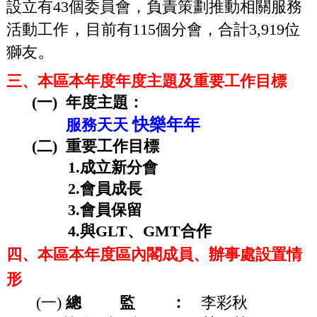
設立有43個委員會，負責策劃推動相關服務
，
活動工作
目前有115個分會，合計3
,919位
。
獅友
三、本區本年度年度主題及重要工作目標
(
一
) 年度主題：
快樂年年
服務天天
(二) 重要工作目標
1.成立新分會
2.會員成長
3.會員保留
4.與GLT、GMT合作
四、本區本年度區內閣成員、辦事處設置情
形
(一)
總
監
：
李彩秋