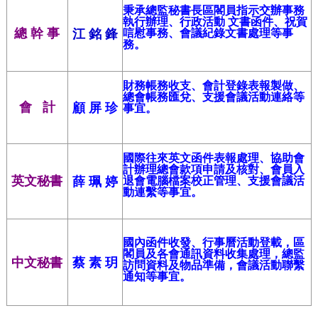
秉承總監秘書長區閣員指示交辦事務
執行辦理、行政活動 文書函件、祝賀
總 幹 事
江 銘 鋒
唁慰事務、會議紀錄文書處理等事
務。
財務帳務收支、會計登錄表報製做、
總會帳務匯兌、支援會議活動連絡等
會 計
顧 屏 珍
事宜。
國際往來英文函件表報處理、協助會
計辦理總會款項申請及核對、會員入
英文秘書
薛 珮 婷
退會電腦檔案校正管理、支援會議活
動連繫等事宜。
國內函件收發、行事曆活動登載，區
閣員及各會通訊資料收集處理，總監
中文秘書
蔡 素 玥
訪問資料及物品準備，會議活動聯繫
通知等事宜。