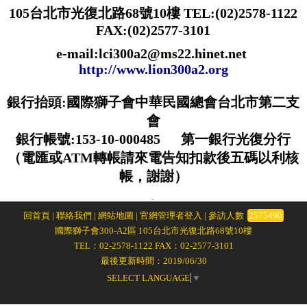
105台北市光復北路68號10樓 TEL:(02)2578-1122
FAX:(02)2577-3101
e-mail:lci300a2@ms22.hinet.net
http://www.lion300a2.org
銀行抬頭:國際獅子會中華民國總會台北市第二支
會
銀行帳號:153-10-000485 第一銀行光復分行
（電匯或ATM轉帳請來電告知扣款後五碼以利核
帳，謝謝）
.
回首頁
|
聯絡我們
|
網站地圖
|
官網管理者登入
| 參訪人數
2575490
國際獅子會300-A2區 105台北市光復北路68號10樓
TEL：02-2578-1122 FAX：02-2577-3101
最後更新時間：2019/06/30
SELECT LANGUAGE
▼