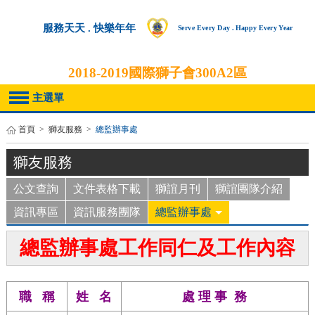
服務天天 . 快樂年年
Serve Every Day . Happy Every Year
2018-2019
國際獅子會300A2區
主選單
首頁
>
獅友服務
>
總監辦事處
獅友服務
公文查詢
文件表格下載
獅誼月刊
獅誼團隊介紹
資訊專區
資訊服務團隊
總監辦事處
總監辦事處工作同仁及工作內容
職 稱
姓 名
處 理 事 務