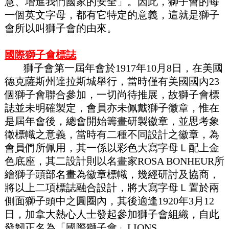
慧、增進我們國家的安全」。因此，獅子會的每
一個英文字母，都有它特定的意義，這就是獅子
會所以叫獅子會的由來。
國際獅子會標誌
獅子會第一屆年會於1917年10月8日，在美國
德克薩斯州達拉斯城舉行，當時僅有美國國內23
個獅子會聯合參加，一切尚待推展，故獅子會標
誌並未明確製定，會員亦未佩戴獅子徽章，惟在
是屆年會後，總會開始籌畫研製徽章，並思考象
徵標幟之意義，當時有二種不同設計之徽章，為
會員們所佩用，其一係以彩色大寫字母Ｌ配上金
色底座，其二設計則以名畫家ROSA BONHEUR所
繪獅子頭部名畫為徽章標幟，幾經研討及協商，
將以上二項標誌融合設計，將大寫字母Ｌ置於兩
側面獅子頭中之圓圈內，其後適逢1920年3月12
日，加拿大熱心人士發起參加獅子會組織，自此
發韌正名為「國際獅子會」LIONS