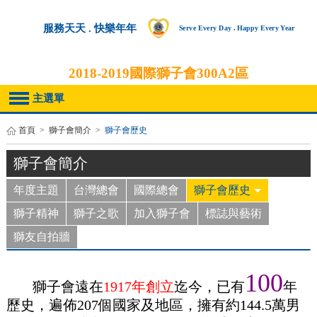
服務天天 . 快樂年年
Serve Every Day . Happy Every Year
2018-2019
國際獅子會300A2區
主選單
首頁
>
獅子會簡介
>
獅子會歷史
獅子會簡介
年度主題
台灣總會
國際總會
獅子會歷史
獅子精神
獅子之歌
加入獅子會
標誌與藝術
獅友自拍牆
100
獅子會遠在
1917年創立
迄今，已有
年
歷史，遍佈207個國家及地區，擁有約144.5萬男