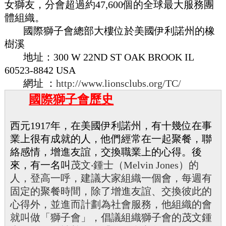
女獅友，分會超過約47,600個的全球最大服務團
體組織。
國際獅子會總部大樓位於美國伊利諾州的橡
樹溪
地址：300 W 22ND ST OAK BROOK IL
60523-8842 USA
網址 ：
http://www.lionsclubs.org/TC/
國際獅子會歷史
西元1917年，在美國伊利諾州，有十幾位在事
業上很有成就的人，他們經常在一起聚餐，聯
絡感情，增進友誼，交換職業上的心得。後
來，有一名叫
茂文‧鍾士（Melvin Jones）的
人，登高一呼，建議大家組織一個會，每週有
固定的聚餐時間，除了增進友誼、交換彼此的
心得外，並進而計劃為社會
服務，他組織的會
就叫做「獅子會」，倡議組織獅子會的茂文鍾