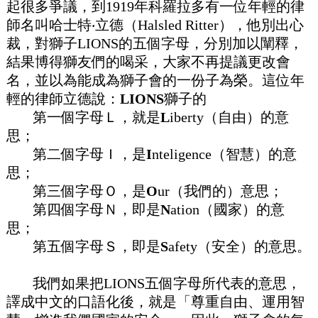
起很多爭議，到1919年科羅拉多有一位年輕的律
師名叫哈士特‧立德（Halsled Ritter），他別出心
裁，對獅子LIONS的五個字母，分別加以闡釋，
結果博得獅友們的喝采，大家不再提議更改會
名，並以為能成為獅子會的一份子為榮。這位年
輕的律師立德說：
LIONS
獅子的
第一個字母Ｌ，就是
L
iberty（自由）的意
思；
第二個字母Ｉ，是
I
nteligence（智慧）的意
思；
第三個字母Ｏ，是
O
ur（我們的）意思；
第四個字母Ｎ，即是
N
ation（國家）的意
思；
第五個字母Ｓ，即是
S
afety（安全）的意思。
我們如果把LIONS五個字母所代表的意思，
譯成中文的口語化後，就是「尊重自由、運用智