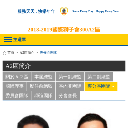
服務天天 . 快樂年年
Serve Every Day . Happy Every Year
2018-2019
國際獅子會300A2區
主選單
首頁
>
A2區簡介
>
專分區團隊
A2區簡介
關於Ａ２區
本屆總監
第一副總監
第二副總監
國際理事
歷任前總監
區內閣團隊
專分區團隊
委員會團隊
獅誼團隊
分會會長