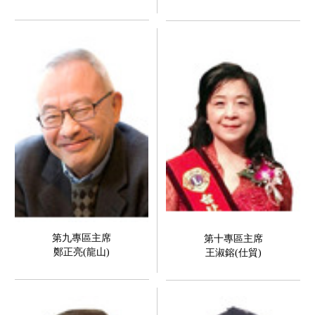
第九專區主席
第十專區主席
鄭正亮(龍山)
王淑鎔(仕貿)