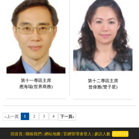
第十一專區主席
第十二專區主席
應海瑞(世界商務)
曾偉雅(雙子星)
1
2
3
4
«上一頁
下一頁»
回首頁
|
聯絡我們
|
網站地圖
|
官網管理者登入
| 參訪人數
2575715