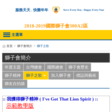
服務天天 . 快樂年年
Serve Every Day . Happy Every Year
2018-2019
國際獅子會300A2區
主選單
首頁
>
獅子會簡介
>
獅子之歌
獅子會簡介
年度主題
台灣總會
國際總會
獅子會歷史
獅子精神
獅子之歌
加入獅子會
標誌與藝術
獅友自拍牆
:: 我獲得獅子精神 ( I've Got That Lion Spirit ) ::
示範教學版