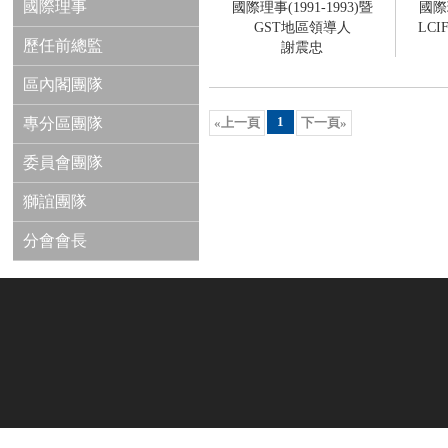
國際理事
國際理事(1991-1993)暨
國際理
GST地區領導人
LC
歷任前總監
謝震忠
區內閣團隊
1
專分區團隊
«上一頁
下一頁»
委員會團隊
獅誼團隊
分會會長