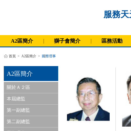
服務天天
A2區簡介
獅子會簡介
區務活動
首頁
>
A2區簡介
>
國際理事
A2區簡介
關於Ａ２區
本屆總監
第一副總監
第二副總監