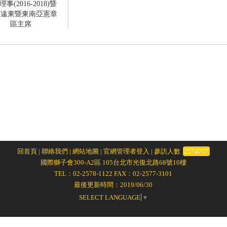
事(2016-2018)暨
IF遠東暨東南亞憲章
區主席
林齊國
回首頁
|
聯絡我們
|
網站地圖
|
官網管理者登入
| 參訪人數
2574767
國際獅子會300-A2區 105台北市光復北路68號10樓
TEL：02-2578-1122 FAX：02-2577-3101
最後更新時間：2019/06/30
SELECT LANGUAGE
▼