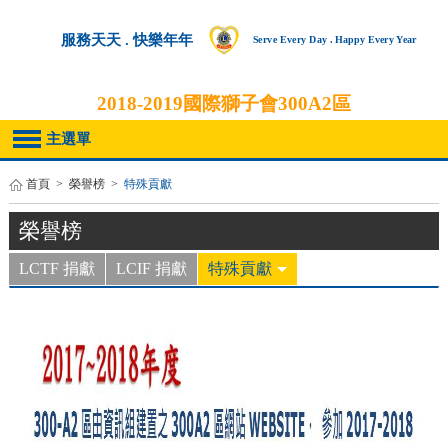
服務天天 . 快樂年年
Serve Every Day . Happy Every Year
2018-2019
國際獅子會300A2區
主選單
首頁
>
榮譽榜
>
特殊貢獻
榮譽榜
LCTF 捐獻
LCIF 捐獻
特殊貢獻