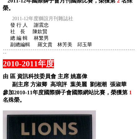
2011-12
年國際獅子會月刊國際比賽，榮獲第
2
名
殊
榮
。
2011-12年度
獅誼月刊雜誌社
發
行
人
謝震忠
社
長
陳欽賢
總
編
輯
林繁男
副總編輯
羅文貴 林芳美 邱玉華
-----------------------------------------------------------------------
--
2010-2011年度
由 區 資訊科技委員會 主席 姚嘉偉
副主席 方淑卿 高琅評 葉美麗 劉湘潮 張淑華
參加2010-11年度國際獅子會國際網站比賽，榮獲第
1
名殊榮。