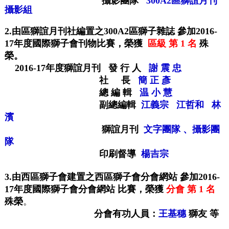
攝影團隊
300A2區獅誼月刊
攝影組
2.
由區獅誼月刊社編置之
300A2
區獅子雜誌
參加
2016-
17
年度國際獅子會刊物比賽，榮獲
區級 第
1
名
殊
榮
。
2016-17年度獅誼月刊
發 行 人
謝 震 忠
社 長
簡 正 彥
總 編 輯
温 小 慧
副總編輯
江義宗 江哲和 林
濱
獅誼月刊
文字團隊 、
攝影團
隊
印刷督導
楊吉宗
3.由西區獅子會建置之西區獅子會分會網站 參加
2016-
17年
度國際獅子會分會網站 比賽，榮獲
分會 第
1
名
殊榮
。
分會有功人員：
王基穗
獅友 等