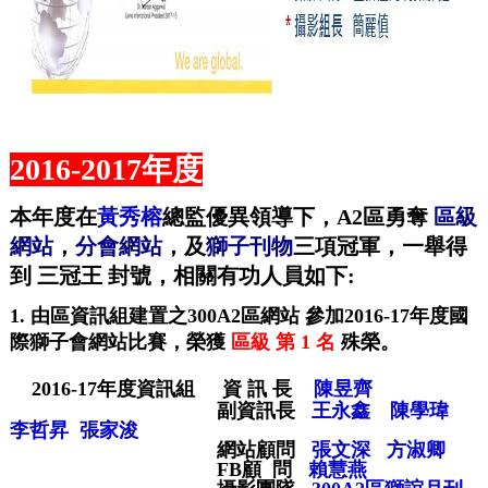
2016-2017年度
本年度在
黃秀榕
總監優異領導下，A2區勇奪
區級
網站
，
分會網站
，及
獅子刊物
三項冠軍，一舉得
到 三冠王 封號，相關有功人員如下:
1. 由區資訊組建置之
300A2
區網站
參加
2016-17年
度國
際獅子會網站比賽，榮獲
區級 第
1
名
殊榮
。
2016-17年度
資訊組
資
訊
長
陳昱齊
副資訊長
王永鑫
陳學瑋
李哲昇 張家浚
網站顧問
張文深 方淑卿
FB顧 問
賴慧燕