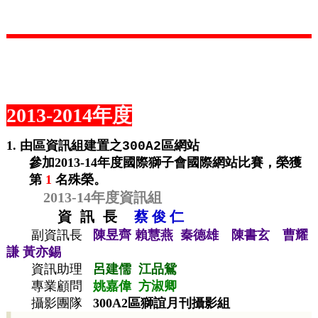
2013-2014年度
1.
由區資訊組建置之
區網站
300A2
參加
2013-14
年度
國際獅子會國際網站比賽，榮獲
第
1
名殊榮
。
2013-14年度
資訊組
資
訊
長
蔡 俊 仁
副資訊長
陳昱齊
賴慧燕 秦德雄 陳書玄 曹耀
謙 黃亦錫
資訊助理
呂建儒 江品鴛
專業顧問
姚嘉偉 方淑卿
攝影團隊
300A2區獅誼月刊攝影組